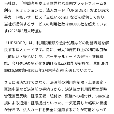
当社は、「挑戦者を支える世界的な金融プラットフォームを
創る」をミッションに、法人カード「UPSIDER」および請求
書カード払いサービス「支払い.com」などを提供しており、
当社が提供するサービスの利用社数は80,000社を超えていま
す(2025年3月末時点)。
「UPSIDER」は、利用限度額や会計処理などの財務課題を解
決する法人カードです。特に、最大10億円以上の利用限度額
（前払い・後払い）や、バーチャルカードの発行・管理機
能、会計処理の早期化を助けるSaaS機能が好評で、累計決済
額は6,500億円(2025年3月末時点)を突破しています。
さらに決済だけではなく、決済前の利用先制限・上限設定・
稟議申請など決済前の手続きから、決済後の利用履歴の即時
管理画面反映、証憑回収・紐付け、稟議への紐付け、Slack連
携による通知・証憑提出といった、一気通貫した幅広い機能
が好評で、法人カードを安全に運用することが可能となって