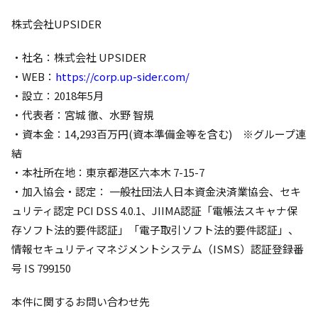
株式会社UPSIDER
・社名：株式会社 UPSIDER
・WEB：
https://corp.up-sider.com/
・設立：2018年5月
・代表者：宮城 徹、水野 智規
・資本金：14,293百万円(資本準備金等を含む) ※グループ連
結
・本社所在地：東京都港区六本木 7-15-7
・加入協会・認定： 一般社団法人日本資金決済業協会、セキ
ュリティ認定 PCI DSS 4.0.1、JIIMA認証「電帳法スキャナ保
存ソフト法的要件認証」「電子取引ソフト法的要件認証」、
情報セキュリティマネジメントシステム（ISMS）認証登録番
号 IS 799150
本件に関するお問い合わせ先