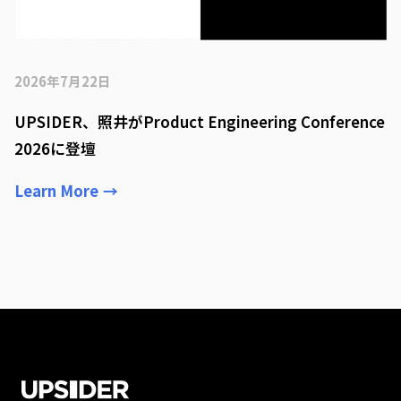
2026年7月22日
UPSIDER、照井がProduct Engineering Conference
2026に登壇
Learn More
→