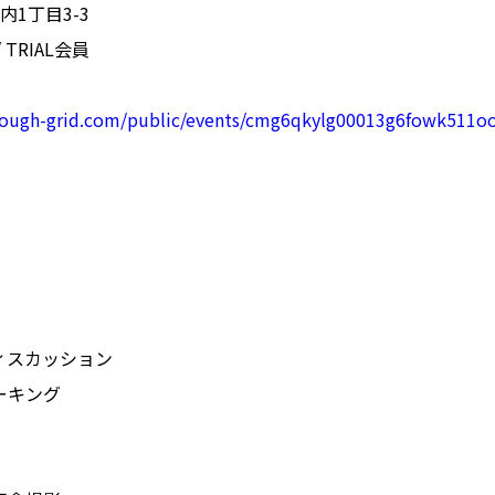
内1丁目3-3
/ TRIAL会員
hrough-grid.com/public/events/cmg6qkylg00013g6fowk511o
ディスカッション
ワーキング
）