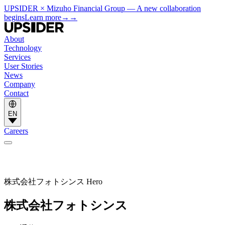
UPSIDER × Mizuho Financial Group — A new collaboration
begins
Learn more
→
→
About
Technology
Services
User Stories
News
Company
Contact
EN
Careers
株式会社フォトシンス Hero
株式会社フォトシンス