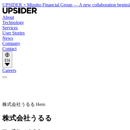
UPSIDER × Mizuho Financial Group — A new collaboration begins
About
Technology
Services
User Stories
News
Company
Contact
EN
Careers
株式会社うるる Hero
株式会社うるる