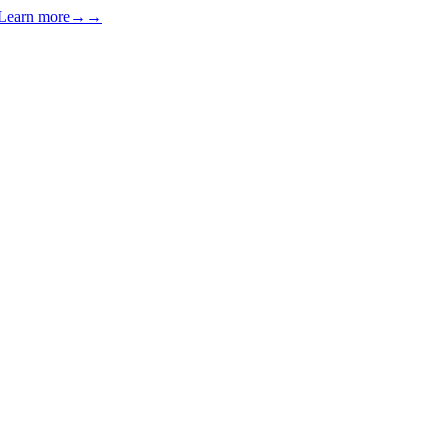
Learn more
→
→