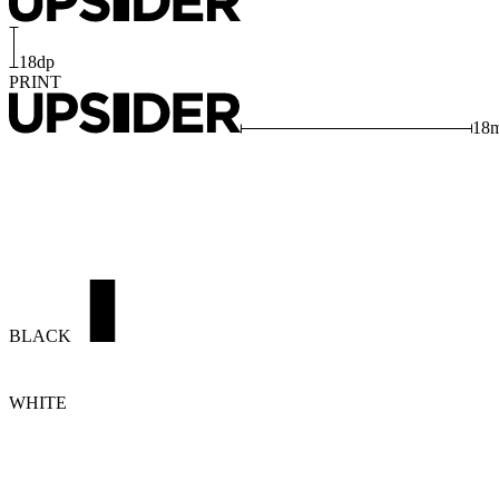
18dp
PRINT
18
BLACK
WHITE