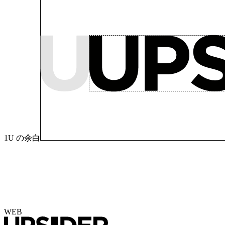
1U の余白
WEB